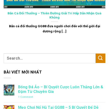
Bắn Cá Đổi Thưởng – Thiên Đường Giải Trí Hấp Dẫn Nhận Quà
Khủng
Bắn cá đổi thưởng GG88 đưa người chơi đến với thế giới đại
dương rộng [...]
BÀI VIẾT MỚI NHẤT
Bóng Đá Ảo – Bí Quyết Cược Luôn Thắng Lớn &
Đậm Từ Chuyên Gia
1
Comment
Mẹo Chơi Nổ Hũ Tại GG88 – 5 Bí Quyết Để Dễ