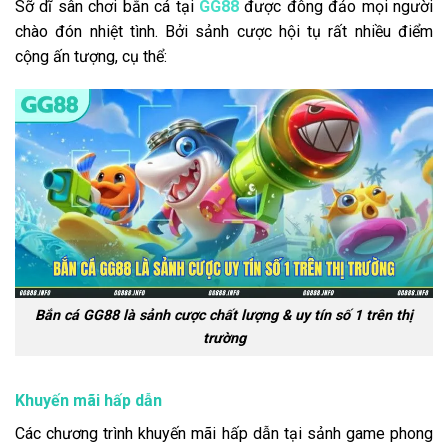
Sỡ dĩ sân chơi bắn cá tại
GG88
được đông đảo mọi người
chào đón nhiệt tình. Bởi sảnh cược hội tụ rất nhiều điểm
cộng ấn tượng, cụ thể:
Bắn cá GG88 là sảnh cược chất lượng & uy tín số 1 trên thị
trường
Khuyến mãi hấp dẫn
Các chương trình khuyến mãi hấp dẫn tại sảnh game phong