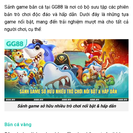
Sảnh game bắn cá tại GG88 là nơi có bộ sưu tập các phiên
bản trò chơi độc đáo và hấp dẫn. Dưới đây là những tựa
game nổi bật, mang đến trải nghiệm mượt mà cho tất cả
người chơi, cụ thể:
Sảnh game sở hữu nhiều trò chơi nổi bật & hấp dẫn
Bắn cá vàng