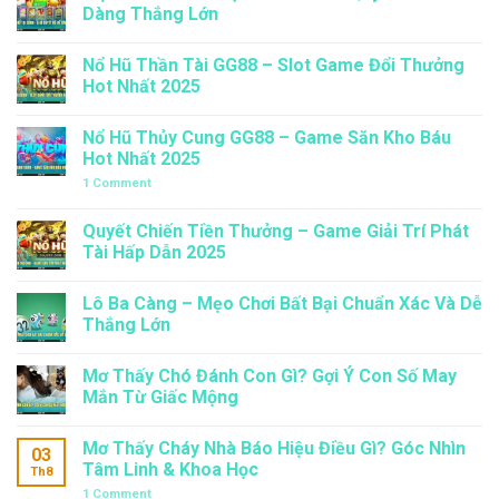
Dàng Thắng Lớn
Nổ Hũ Thần Tài GG88 – Slot Game Đổi Thưởng
Hot Nhất 2025
Nổ Hũ Thủy Cung GG88 – Game Săn Kho Báu
Hot Nhất 2025
1
Comment
Quyết Chiến Tiền Thưởng – Game Giải Trí Phát
Tài Hấp Dẫn 2025
Lô Ba Càng – Mẹo Chơi Bất Bại Chuẩn Xác Và Dễ
Thắng Lớn
Mơ Thấy Chó Đánh Con Gì? Gợi Ý Con Số May
Mắn Từ Giấc Mộng
Mơ Thấy Cháy Nhà Báo Hiệu Điều Gì? Góc Nhìn
03
Tâm Linh & Khoa Học
Th8
1
Comment