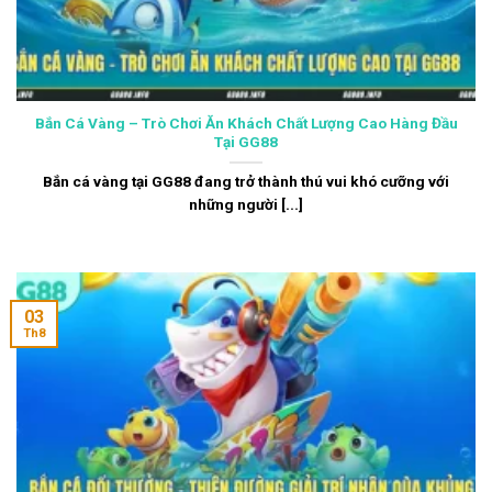
Bắn Cá Vàng – Trò Chơi Ăn Khách Chất Lượng Cao Hàng Đầu
Tại GG88
Bắn cá vàng tại GG88 đang trở thành thú vui khó cưỡng với
những người [...]
03
Th8