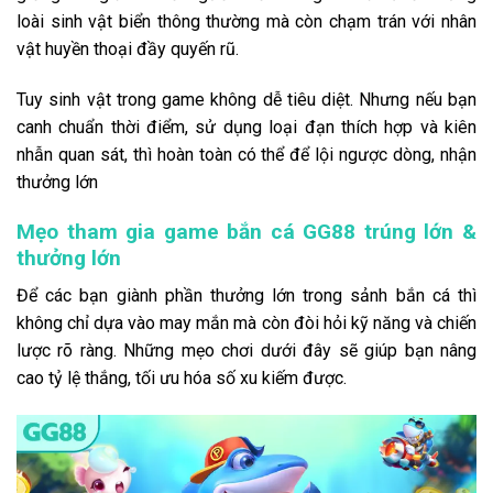
loài sinh vật biển thông thường mà còn chạm trán với nhân
vật huyền thoại đầy quyến rũ.
Tuy sinh vật trong game không dễ tiêu diệt. Nhưng nếu bạn
canh chuẩn thời điểm, sử dụng loại đạn thích hợp và kiên
nhẫn quan sát, thì hoàn toàn có thể để lội ngược dòng, nhận
thưởng lớn
Mẹo tham gia game bắn cá GG88 trúng lớn &
thưởng lớn
Để các bạn giành phần thưởng lớn trong sảnh bắn cá thì
không chỉ dựa vào may mắn mà còn đòi hỏi kỹ năng và chiến
lược rõ ràng. Những mẹo chơi dưới đây sẽ giúp bạn nâng
cao tỷ lệ thắng, tối ưu hóa số xu kiếm được.