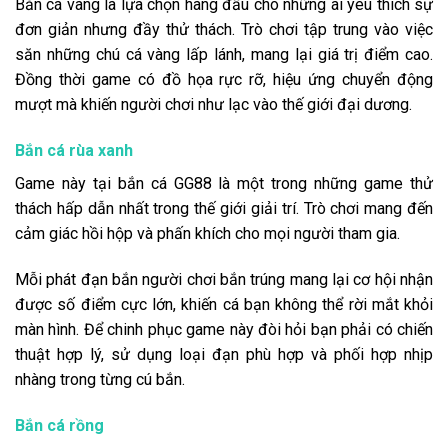
Bắn cá vàng là lựa chọn hàng đầu cho những ai yêu thích sự
đơn giản nhưng đầy thử thách. Trò chơi tập trung vào việc
săn những chú cá vàng lấp lánh, mang lại giá trị điểm cao.
Đồng thời game có đồ họa rực rỡ, hiệu ứng chuyển động
mượt mà khiến người chơi như lạc vào thế giới đại dương.
Bắn cá rùa xanh
Game này tại bắn cá GG88 là một trong những game thử
thách hấp dẫn nhất trong thế giới giải trí. Trò chơi mang đến
cảm giác hồi hộp và phấn khích cho mọi người tham gia.
Mỗi phát đạn bắn người chơi bắn trúng mang lại cơ hội nhận
được số điểm cực lớn, khiến cá bạn không thể rời mắt khỏi
màn hình. Để chinh phục game này đòi hỏi bạn phải có chiến
thuật hợp lý, sử dụng loại đạn phù hợp và phối hợp nhịp
nhàng trong từng cú bắn.
Bắn cá rồng