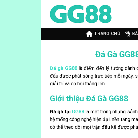
Skip
to
content
TRANG CHỦ
BẮ
Đá Gà GG88
Đá gà GG88
là điểm đến lý tưởng dành 
đấu được phát sóng trực tiếp mỗi ngày, s
giải trí và cơ hội thắng lớn.
Giới thiệu Đá Gà GG88
Đá gà tại
GG88
là một trong những sảnh
hệ thống công nghệ hiện đại, nền tảng ma
có thể theo dõi mọi trận đấu kê được phá