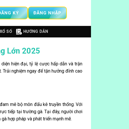
ĐĂNG KÝ
ĐĂNG NHẬP
XỔ SỐ
HƯỚNG DẪN
ng Lớn 2025
ện hiện đại, tỷ lệ cược hấp dẫn và trận
t. Trải nghiệm ngay để tận hưởng đỉnh cao
i đam mê bộ môn đấu kê truyền thống. Với
c tiếp tại trường gà. Tại đây, người chơi
á gà hợp pháp và phát triển mạnh mẽ.