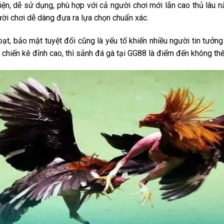
iện, dễ sử dụng, phù hợp với cả người chơi mới lẫn cao thủ lâu n
ười chơi dễ dàng đưa ra lựa chọn chuẩn xác.
hoạt, bảo mật tuyệt đối cũng là yếu tố khiến nhiều người tin tưởn
n chiến kê đỉnh cao, thì sảnh đá gà tại GG88 là điểm đến không th