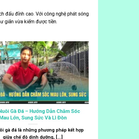
hách đấu đỉnh cao. Với công nghệ phát sóng
hư giãn vừa kiếm được tiền.
Nuôi Gà Đá – Hướng Dẫn Chăm Sóc
Mau Lớn, Sung Sức Và Lì Đòn
ôi gà đá là những phương pháp kết hợp
giữa chế độ dinh dưỡng, [...]