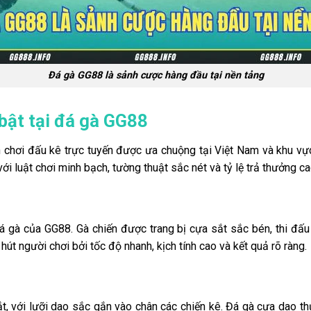
Đá gà GG88 là sảnh cược hàng đầu tại nền tảng
 bật tại đá gà GG88
 chơi đấu kê trực tuyến được ưa chuộng tại Việt Nam và khu vự
ới luật chơi minh bạch, tường thuật sắc nét và tỷ lệ trả thưởng c
đá gà của GG88. Gà chiến được trang bị cựa sắt sắc bén, thi đấu
 hút người chơi bởi tốc độ nhanh, kịch tính cao và kết quả rõ ràng.
t, với lưỡi dao sắc gắn vào chân các chiến kê. Đá gà cựa dao t