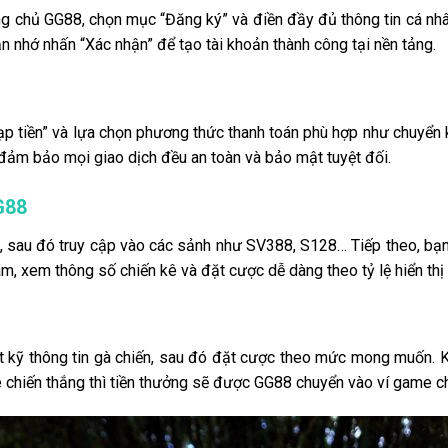
ang chủ GG88, chọn mục “Đăng ký” và điền đầy đủ thông tin cá nh
ạn nhớ nhấn “Xác nhận” để tạo tài khoản thành công tại nền tảng.
 tiền” và lựa chọn phương thức thanh toán phù hợp như chuyển k
đảm bảo mọi giao dịch đều an toàn và bảo mật tuyệt đối.
G88
, sau đó truy cập vào các sảnh như SV388, S128… Tiếp theo, bạn
am, xem thông số chiến kê và đặt cược dễ dàng theo tỷ lệ hiển thị
át kỹ thông tin gà chiến, sau đó đặt cược theo mức mong muốn. K
ê chiến thắng thì tiền thưởng sẽ được GG88 chuyển vào ví game c