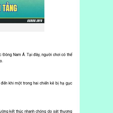
c Đông Nam Á. Tại đây, người chơi có thể
ao.
 đến khi một trong hai chiến kê bị hạ gục
hường kết thúc nhanh chóng do sát thương