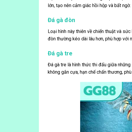
lớn, tạo nên cảm giác hồi hộp và bất ngờ.
Đá gà đòn
Loại hình này thiên về chiến thuật và sứ
đòn thường kéo dài lâu hơn, phù hợp với n
Đá gà tre
Đá gà tre là hình thức thi đấu giữa những
không gắn cựa, hạn chế chấn thương, phù h