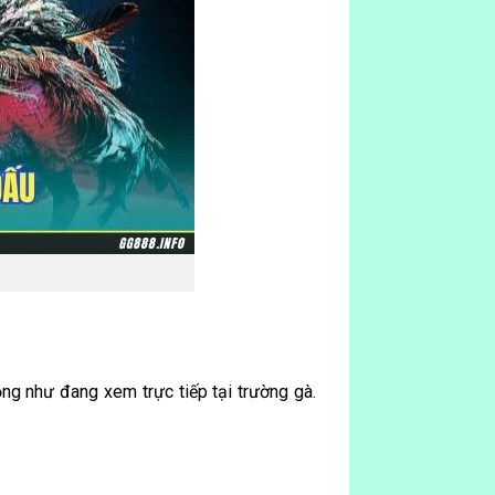
ng như đang xem trực tiếp tại trường gà.