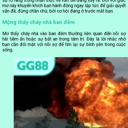
sự rõ ràng trong nhận thức về vấn đề đang xảy ra. Đối với giấc
mơ này khuyến khích bạn hành động ngay lập tức để giải quyết
vấn đề, đừng chần chừ, bởi cơ hội đang ở trước mắt bạn.
Mộng thấy cháy nhà ban đêm
Mơ thấy cháy nhà vào ban đêm thường liên quan đến nỗi sợ
hãi tiềm ẩn hoặc sự bất an trong tâm trí. Đây là lời nhắc nhở
bạn cần đối mặt với nỗi sợ để tìm lại sự bình yên trong cuộc
sống.