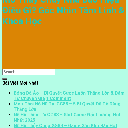
Điều Gì? Góc Nhìn Tâm Linh &
Khoa Học
Bài Viết Mới Nhất
Bóng Đá Ảo – Bí Quyết Cược Luôn Thắng Lớn & Đậm
Từ Chuyên Gia
1
Comment
Mẹo Chơi Nổ Hũ Tại GG88 – 5 Bí Quyết Để Dễ Dàng
Thắng Lớn
Nổ Hũ Thần Tài GG88 – Slot Game Đổi Thưởng Hot
Nhất 2025
Nổ Hũ Thủy Cung GG88 – Game Săn Kho Báu Hot