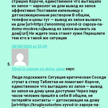
страшно Короче, единственное что вытащило
из запоя — нарколог на дом вывод из запоя
эффективно Поставили капельницу с
детоксикационным раствором В общем,
телефон и цены тут — вывод из запоя вызвать
на дом [url=https://anonimnyj.vyvod-iz-zapoya-na-
domu-moskva.ru]вывод из запоя вызвать на
дом[/url] Не ждите пока станет хуже Перешлите
тем кто в такой же ситуации
08/08/2026 at 23:09
Vivod iz zapoya na domy_gypa
says:
Люди подскажите Ситуация критическая Соседи
стучат в стену Таблетки не помогают Короче,
единственное что вытащило из запоя — вывод
из запоя на дому цена доступная Через пару
часов человек пришёл в себя В общем, не
потеряйте контакты — детоксикация на дому
[url=https://kruglosutochno.vyvod-iz-zapoya-na-