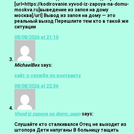
[url=https://kodirovanie.vyvod-iz-zapoya-na-domu-
moskva.ru]выведение из запоя на дому
москва[/url] Вывод из запоя на дому — это
реальный выход Перешлите тем кто в такой же
ситуации
08/08/2026 at 21:10
MichaelBex
says:
сайт о службе по контракту
08/08/2026 at 22:36
Vivod iz zapoya na domy_oapn
says:
Слушайте кто сталкивался Отец не выходит из
штопора Дети напуганы В больницу тащить