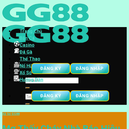
Skip
to
content
Trang Chủ
Bắn Cá
Casino
Đá Gà
Thể Thao
Nổ Hũ
ĐĂNG KÝ
ĐĂNG NHẬP
Xổ Số
Hướng Dẫn
ĐĂNG KÝ
ĐĂNG NHẬP
Xổ Số GG88
Mơ Thấy Cháy Nhà Báo Hiệu