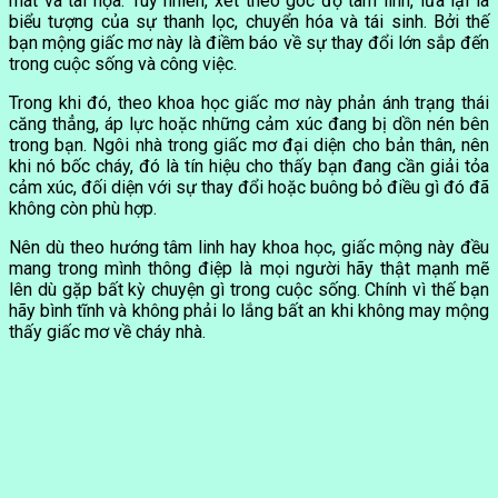
mát và tai họa. Tuy nhiên, xét theo góc độ tâm linh, lửa lại là
biểu tượng của sự thanh lọc, chuyển hóa và tái sinh. Bởi thế
bạn mộng giấc mơ này là điềm báo về sự thay đổi lớn sắp đến
trong cuộc sống và công việc.
Trong khi đó, theo khoa học giấc mơ này phản ánh trạng thái
căng thẳng, áp lực hoặc những cảm xúc đang bị dồn nén bên
trong bạn. Ngôi nhà trong giấc mơ đại diện cho bản thân, nên
khi nó bốc cháy, đó là tín hiệu cho thấy bạn đang cần giải tỏa
cảm xúc, đối diện với sự thay đổi hoặc buông bỏ điều gì đó đã
không còn phù hợp.
Nên dù theo hướng tâm linh hay khoa học, giấc mộng này đều
mang trong mình thông điệp là mọi người hãy thật mạnh mẽ
lên dù gặp bất kỳ chuyện gì trong cuộc sống. Chính vì thế bạn
hãy bình tĩnh và không phải lo lắng bất an khi không may mộng
thấy giấc mơ về cháy nhà.