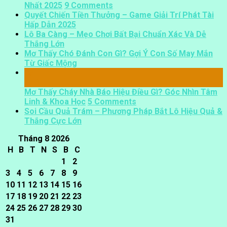
Nhất 2025
9
Comments
Quyết Chiến Tiền Thưởng – Game Giải Trí Phát Tài
Hấp Dẫn 2025
Lô Ba Càng – Mẹo Chơi Bất Bại Chuẩn Xác Và Dễ
Thắng Lớn
Mơ Thấy Chó Đánh Con Gì? Gợi Ý Con Số May Mắn
Từ Giấc Mộng
03
Th8
Mơ Thấy Cháy Nhà Báo Hiệu Điều Gì? Góc Nhìn Tâm
Linh & Khoa Học
5
Comments
Soi Cầu Quả Trám – Phương Pháp Bắt Lô Hiệu Quả &
Thắng Cực Lớn
Tháng 8 2026
H
B
T
N
S
B
C
1
2
3
4
5
6
7
8
9
10
11
12
13
14
15
16
17
18
19
20
21
22
23
24
25
26
27
28
29
30
31