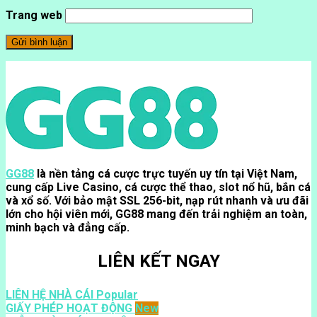
Trang web
GG88
là nền tảng cá cược trực tuyến uy tín tại Việt Nam,
cung cấp Live Casino, cá cược thể thao, slot nổ hũ, bắn cá
và xổ số. Với bảo mật SSL 256-bit, nạp rút nhanh và ưu đãi
lớn cho hội viên mới, GG88 mang đến trải nghiệm an toàn,
minh bạch và đẳng cấp.
LIÊN KẾT NGAY
LIÊN HỆ NHÀ CÁI
GIẤY PHÉP HOẠT ĐỘNG