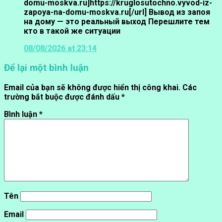
domu-moskva.ru]https://kruglosutochno.vyvod-iz-
zapoya-na-domu-moskva.ru[/url] Вывод из запоя
на дому — это реальный выход Перешлите тем
кто в такой же ситуации
08/08/2026 at 23:14
Để lại một bình luận
Email của bạn sẽ không được hiển thị công khai.
Các
trường bắt buộc được đánh dấu
*
Bình luận
*
Tên
Email