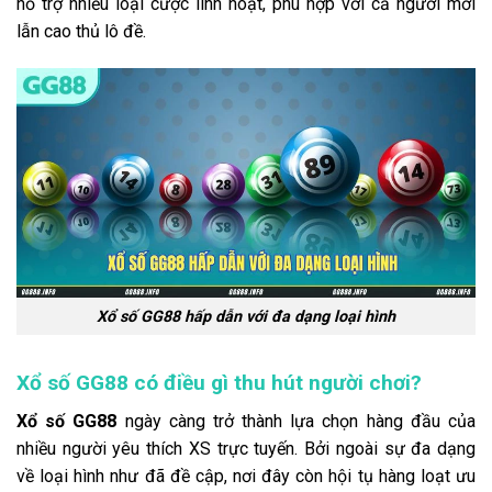
hỗ trợ nhiều loại cược linh hoạt, phù hợp với cả người mới
lẫn cao thủ lô đề.
Xổ số GG88 hấp dẫn với đa dạng loại hình
Xổ số GG88 có điều gì thu hút người chơi?
Xổ số GG88
ngày càng trở thành lựa chọn hàng đầu của
nhiều người yêu thích XS trực tuyến. Bởi ngoài sự đa dạng
về loại hình như đã đề cập, nơi đây còn hội tụ hàng loạt ưu