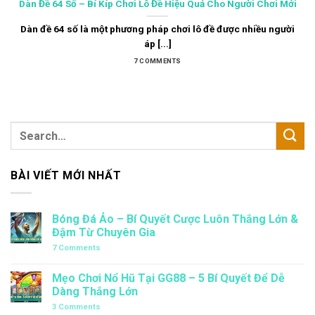
Dàn Đề 64 Số – Bí Kíp Chơi Lô Đề Hiệu Quả Cho Người Chơi Mới
Dàn đề 64 số là một phương pháp chơi lô đề được nhiều người
áp [...]
7 COMMENTS
BÀI VIẾT MỚI NHẤT
Bóng Đá Ảo – Bí Quyết Cược Luôn Thắng Lớn &
Đậm Từ Chuyên Gia
7
Comments
Mẹo Chơi Nổ Hũ Tại GG88 – 5 Bí Quyết Để Dễ
Dàng Thắng Lớn
3
Comments