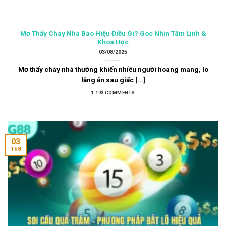
Mơ Thấy Cháy Nhà Báo Hiệu Điều Gì? Góc Nhìn Tâm Linh &
Khoa Học
03/08/2025
Mơ thấy cháy nhà thường khiến nhiều người hoang mang, lo
lắng ẩn sau giấc [...]
1.193 COMMENTS
03
Th8