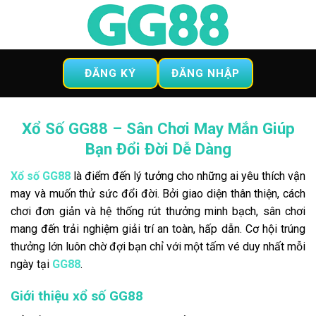
Skip
to
content
ĐĂNG KÝ
ĐĂNG NHẬP
Xổ Số GG88 – Sân Chơi May Mắn Giúp
Bạn Đổi Đời Dễ Dàng
Xổ số GG88
là điểm đến lý tưởng cho những ai yêu thích vận
may và muốn thử sức đổi đời. Bởi giao diện thân thiện, cách
chơi đơn giản và hệ thống rút thưởng minh bạch, sân chơi
mang đến trải nghiệm giải trí an toàn, hấp dẫn. Cơ hội trúng
thưởng lớn luôn chờ đợi bạn chỉ với một tấm vé duy nhất mỗi
ngày tại
GG88
.
Giới thiệu xổ số GG88